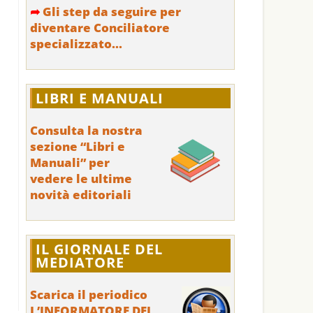
➦
Gli step da seguire per
diventare Conciliatore
specializzato...
LIBRI E MANUALI
Consulta la nostra
sezione “Libri e
Manuali” per
vedere le ultime
novità editoriali
IL GIORNALE DEL
MEDIATORE
Scarica il periodico
L’INFORMATORE DEL