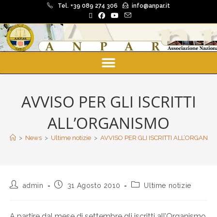
Tel. +39 089 274 306
info@anpar.it
AVVISO PER GLI ISCRITTI
ALL’ORGANISMO
>
News
>
Ultime notizie
>
AVVISO PER GLI ISCRITTI ALL’ORGANIS
admin
31 Agosto 2010
Ultime notizie
A partire dal mese di settembre gli iscritti all’Organismo