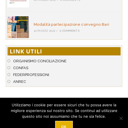
Modalità partecipazione convegno Bari
22 MARZO 2022
/
0 COMMENTS
LINK UTILI
ORGANISMO CONCILIAZIONE
CONFAS
FEDERPROFESSIONI
ANREC
Utilizziamo i cookie per essere sicuri che tu possa avere la
migliore esperienza sul nostro sito. Se continui ad utilizzare
© 2026 A.N.P.A.R. - Associazione Nazionale per l’Arbitrato & la
questo sito noi assumiamo che tu ne sia felice.
Conciliazione. Tutti i diritti riservati. Hosted by
StarNetwork S.r.l
.
Tel. +39 089 274 306 - Loc. Corgiano 20/D - 84080 Pellezzano (SA) -
Italy -
Privacy policy
-
Cookie Policy
- P.IVA: 03023510658
OK