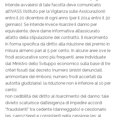
intende avvalersi di tale facoltà deve comunicarlo
all’IVASS (Istituto per la Vigilanza sulle Assicurazioni)
entro il 20 dicembre di ogni anno (per il 2014 entro il 30
gennaio). Se intende invece risarcire il danno per
equivalente, deve darne informativa all’assicurato
all’atto della stipulazione del contratto. Il risarcimento
in forma specifica dà diritto alla riduzione del premio in
misura almeno pari al 5 per cento. In alcune aree ove le
frodi assicurative sono più frequenti, aree individuate
dal Ministro dello Sviluppo economico sulla base di tre
criteri fissati dal decreto (numero sinistri denunciati,
ammontare dei rimborsi, numero frodi accertati da
autorità giudiziaria), la riduzione non è inferiore al 10 per
cento;
non cedibilità del diritto al risarcimento del danno: tale
divieto scaturisce dall’esigenza di impedire accordi
“fraudolenti” tra cedente (danneggiato) e cessionario
(es. carrozziere) e consistenti nella cessione (es: al