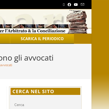
SCARICA IL PERIODICO
ono gli avvocati
 avvocati
CERCA NEL SITO