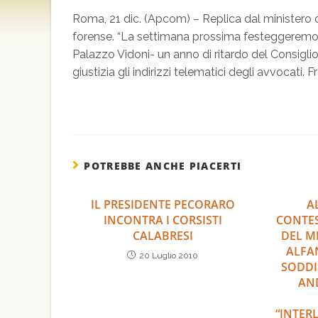
Roma, 21 dic. (Apcom) – Replica dal ministero d
forense. “La settimana prossima festeggeremo, f
Palazzo Vidoni- un anno di ritardo del Consiglio
giustizia gli indirizzi telematici degli avvocati.
POTREBBE ANCHE PIACERTI
IL PRESIDENTE PECORARO
A
INCONTRA I CORSISTI
CONTES
CALABRESI
DEL M
ALFA
20 Luglio 2010
SODDI
AND
“INTER