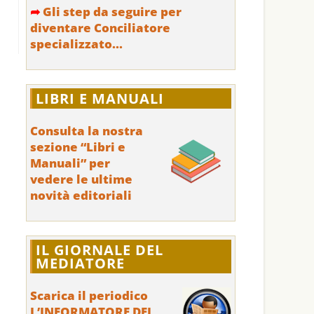
➦
Gli step da seguire per
diventare Conciliatore
specializzato...
LIBRI E MANUALI
Consulta la nostra
sezione “Libri e
Manuali” per
vedere le ultime
novità editoriali
IL GIORNALE DEL
MEDIATORE
Scarica il periodico
L’INFORMATORE DEL