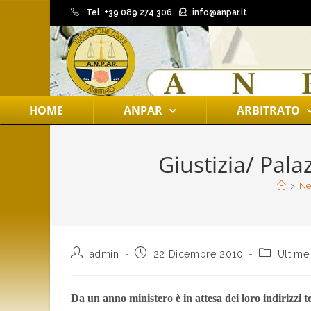
Tel. +39 089 274 306
info@anpar.it
HOME
ANPAR
ARBITRATO
Giustizia/ Pala
>
Ne
admin
22 Dicembre 2010
Ultime
Da un anno ministero è in attesa dei loro indirizzi t