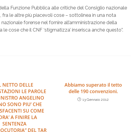
ella Funzione Pubblica alle critiche del Consiglio nazionale
ra le altre più piacevoli cose – sottolinea in una nota
 nazionale forense nel fornire all’amministrazione della
 Fra le cose che il CNF ‘stigmatizza’ inserisca anche questo”.
L NETTO DELLE
Abbiamo superato il tetto
TAZIONI LE PAROLE
delle 190 convenzioni.
INISTRO ANGELINO
13 Gennaio 2012
NO SONO PIU’ CHE
SFACENTI SU COME
RA’ A FINIRE LA
SENTENZA
LOCUTORIA” DEL TAR