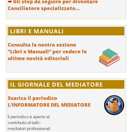
➦
Gli step da seguire per diventare
Conciliatore specializzato...
LIBRI E MANUALI
Consulta la nostra sezione
“Libri e Manuali” per vedere le
ultime novità editoriali
IL GIORNALE DEL MEDIATORE
Scarica il periodico
L’INFORMATORE DEL MEDIATORE
Il periodico è aperto al
contributo di tutti i
mediatori professionali