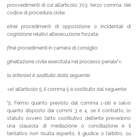
provvedimenti di cui all’articolo 703, terzo comma, del
codice di procedura civile;
e)
nei procedimenti di opposizione o incidentali di
cognizione relativi all’esecuzione forzata;
f)
nei procedimenti in camera di consiglio;
g)
nell’azione civile esercitata nel processo penale"»;
la lettera
e)
è sostituita dalla seguente:
«
e)
all’articolo 5, il comma 5 è sostituito dal seguente:
"
5
. Fermo quanto previsto dal comma 1-
bis
e salvo
quanto disposto dai commi 3 e 4, se il contratto, lo
statuto ovvero l’atto costitutivo dell’ente prevedono
una clausola di mediazione o conciliazione e il
tentativo non risulta esperito, il giudice o l’arbitro, su