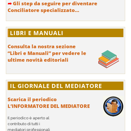
➦
Gli step da seguire per diventare
Conciliatore specializzato...
LIBRI E MANUALI
Consulta la nostra sezione
“Libri e Manuali” per vedere le
ultime novità editoriali
IL GIORNALE DEL MEDIATORE
Scarica il periodico
L’INFORMATORE DEL MEDIATORE
Il periodico è aperto al
contributo di tutti i
mediatori professionali