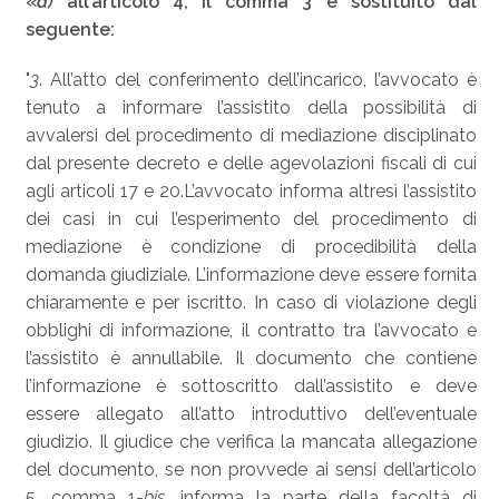
«
a)
all’articolo 4, il comma 3 è sostituito dal
seguente:
"
3
. All’atto del conferimento dell’incarico, l’avvocato è
tenuto a informare l’assistito della possibilità di
avvalersi del procedimento di mediazione disciplinato
dal presente decreto e delle agevolazioni fiscali di cui
agli articoli 17 e 20.L’avvocato informa altresì l’assistito
dei casi in cui l’esperimento del procedimento di
mediazione è condizione di procedibilità della
domanda giudiziale. L’informazione deve essere fornita
chiaramente e per iscritto. In caso di violazione degli
obblighi di informazione, il contratto tra l’avvocato e
l’assistito è annullabile. Il documento che contiene
l’informazione è sottoscritto dall’assistito e deve
essere allegato all’atto introduttivo dell’eventuale
giudizio. Il giudice che verifica la mancata allegazione
del documento, se non provvede ai sensi dell’articolo
5, comma 1-
bis
, informa la parte della facoltà di