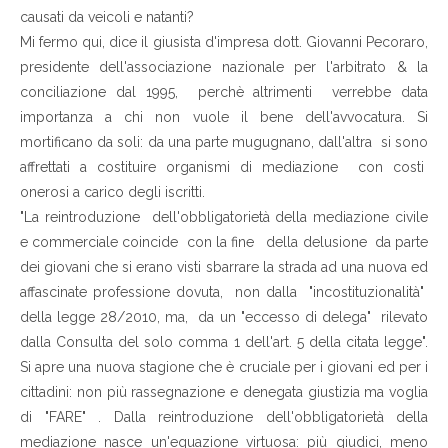
causati da veicoli e natanti?
Mi fermo qui, dice il giusista d'impresa dott. Giovanni Pecoraro,
presidente dell'associazione nazionale per l'arbitrato & la
conciliazione dal 1995, perchè altrimenti verrebbe data
importanza a chi non vuole il bene dell'avvocatura. Si
mortificano da soli: da una parte mugugnano, dall'altra si sono
affrettati a costituire organismi di mediazione con costi
onerosi a carico degli iscritti.
"La reintroduzione dell'obbligatorietà della mediazione civile
e commerciale coincide con la fine della delusione da parte
dei giovani che si erano visti sbarrare la strada ad una nuova ed
affascinate professione dovuta, non dalla "incostituzionalità"
della legge 28/2010, ma, da un "eccesso di delega" rilevato
dalla Consulta del solo comma 1 dell'art. 5 della citata legge".
Si apre una nuova stagione che è cruciale per i giovani ed per i
cittadini: non più rassegnazione e denegata giustizia ma voglia
di "FARE" . Dalla reintroduzione dell'obbligatorietà della
mediazione nasce un'equazione virtuosa: più giudici, meno