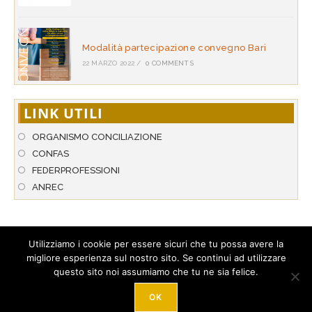
Modalità partecipazione convegno Bari
22 MARZO 2022
/
0 COMMENTS
LINK UTILI
ORGANISMO CONCILIAZIONE
CONFAS
FEDERPROFESSIONI
ANREC
Utilizziamo i cookie per essere sicuri che tu possa avere la
migliore esperienza sul nostro sito. Se continui ad utilizzare
© 2026 A.N.P.A.R. - Associazione Nazionale per l’Arbitrato & la
questo sito noi assumiamo che tu ne sia felice.
Conciliazione. Tutti i diritti riservati. Hosted by
StarNetwork S.r.l
.
Tel. +39 089 274 306 - Loc. Corgiano 20/D - 84080 Pellezzano (SA) -
Italy -
Privacy policy
-
Cookie Policy
- P.IVA: 03023510658
OK