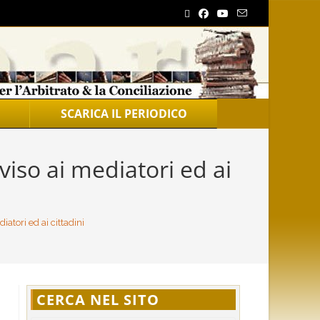
SCARICA IL PERIODICO
o ai mediatori ed ai
ori ed ai cittadini
CERCA NEL SITO