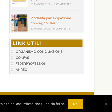
26 MAGGIO 2022
/
0 COMMENTS
Modalità partecipazione
convegno Bari
22 MARZO 2022
/
0 COMMENTS
LINK UTILI
ORGANISMO CONCILIAZIONE
CONFAS
FEDERPROFESSIONI
ANREC
 Hosted by
StarNetwork S.r.l
.
licy
- P.IVA: 03023510658
to sito noi assumiamo che tu ne sia felice.
OK