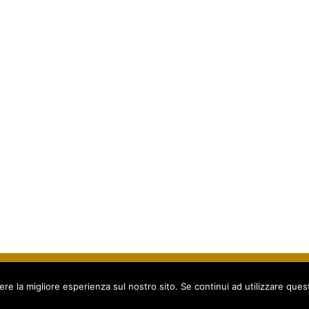
zione Nazionale per l’Arbitrato & la Conciliazione. Tutti i diritti riservati.
oc. Corgiano 20/D - 84080 Pellezzano (SA) - Italy -
Privacy policy
-
Cookie Po
ere la migliore esperienza sul nostro sito. Se continui ad utilizzare ques