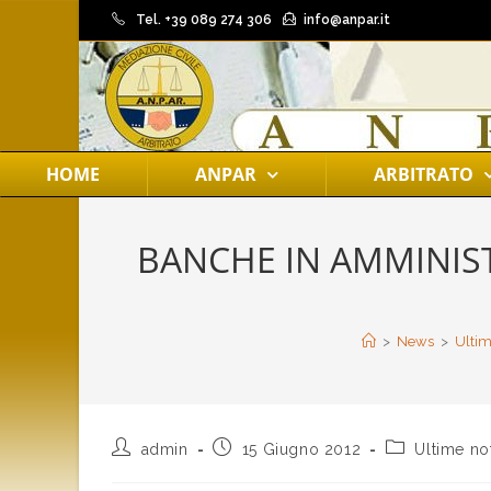
Tel. +39 089 274 306
info@anpar.it
HOME
ANPAR
ARBITRATO
BANCHE IN AMMINISTR
>
News
>
Ultim
admin
15 Giugno 2012
Ultime no