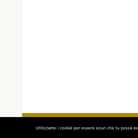
© 2026 A.N.P.A.R. - Associa
Tel. +39 089 274 306 - L
Utilizziamo i cookie per essere sicuri che tu possa av