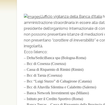
L’ufficio vigilanza della Banca d’Italia
h
amministrazione straordinaria in essere alla da
presidente dell’organismo Internazionale di conc
non possono presentare istanze di mediazioni con
non presentano
“carattere di irreversibilità”
e con
irregolarità.
Ecco l’elenco:
– Delta/SediciBanca spa (Bologna-Roma)
– Bcc di Cosenza (Cosenza)
– Cassa di Risparmio di Rimini (Rimini)
– Bcc di Tarsia (Cosenza)
– Bcc “Luigi Sturzo” di Caltagirone (Catania)
– Bcc di Altavilla Silentina e Calabritto (Salerno)
– Banca Network Investimenti spa (Milano)
– Istituto per il Credito Sportivo (Roma)
– Banca Tercas – Cassa di Risparmio della Provincia 