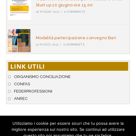
Sturt up 10 giugno ore 15.00
26 MAGGIO 2022
/
0 COMMENTS
Modalità partecipazione convegno Bari
22 MARZO 2022
/
0 COMMENTS
LINK UTILI
ORGANISMO CONCILIAZIONE
CONFAS
FEDERPROFESSIONI
ANREC
Utilizziamo i cookie per essere sicuri che tu possa avere la
migliore esperienza sul nostro sito. Se continui ad utilizzare
© 2026 A.N.P.A.R. - Associazione Nazionale per l’Arbitrato & la
questo sito noi assumiamo che tu ne sia felice.