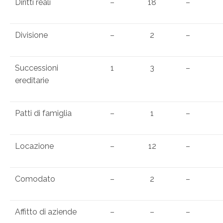
Diritti reali
–
18
–
Divisione
–
2
–
Successioni
1
3
–
ereditarie
Patti di famiglia
–
1
–
Locazione
–
12
–
Comodato
–
2
–
Affitto di aziende
–
–
–