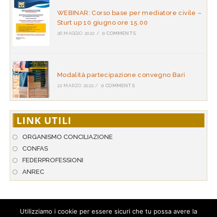
WEBINAR: Corso base per mediatore civile –
Sturt up 10 giugno ore 15.00
26 MAGGIO 2022
/
0 COMMENTS
Modalità partecipazione convegno Bari
22 MARZO 2022
/
0 COMMENTS
LINK UTILI
ORGANISMO CONCILIAZIONE
CONFAS
FEDERPROFESSIONI
ANREC
Utilizziamo i cookie per essere sicuri che tu possa avere la