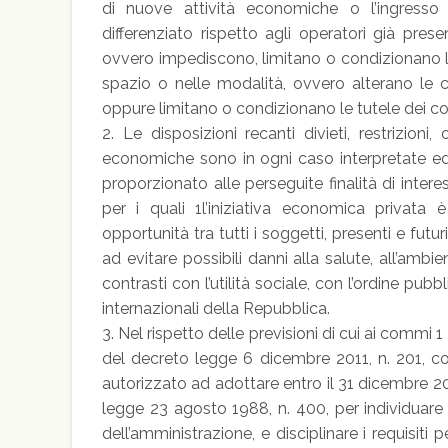
di nuove attività economiche o l’ingress
differenziato rispetto agli operatori già pres
ovvero impediscono, limitano o condizionano l’
spazio o nelle modalità, ovvero alterano le c
oppure limitano o condizionano le tutele dei co
2. Le disposizioni recanti divieti, restrizioni,
economiche sono in ogni caso interpretate ed 
proporzionato alle perseguite finalità di intere
per i quali 1l’iniziativa economica privata
opportunità tra tutti i soggetti, presenti e futu
ad evitare possibili danni alla salute, all’ambie
contrasti con l’utilità sociale, con l’ordine pub
internazionali della Repubblica.
3. Nel rispetto delle previsioni di cui ai commi 1 e 
del decreto legge 6 dicembre 2011, n. 201, co
autorizzato ad adottare entro il 31 dicembre 201
legge 23 agosto 1988, n. 400, per individuare 
dell’amministrazione, e disciplinare i requisiti 