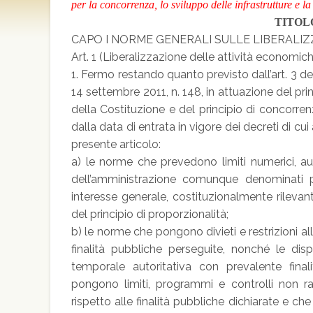
per la concorrenza, lo sviluppo delle infrastrutture e la
TITOL
CAPO I NORME GENERALI SULLE LIBERALIZ
Art. 1 (Liberalizzazione delle attività economich
1. Fermo restando quanto previsto dall’art. 3 d
14 settembre 2011, n. 148, in attuazione del prin
della Costituzione e del principio di concorre
dalla data di entrata in vigore dei decreti di c
presente articolo:
a) le norme che prevedono limiti numerici, aut
dell’amministrazione comunque denominati pe
interesse generale, costituzionalmente rileva
del principio di proporzionalità;
b) le norme che pongono divieti e restrizioni a
finalità pubbliche perseguite, nonché le disp
temporale autoritativa con prevalente fin
pongono limiti, programmi e controlli non r
rispetto alle finalità pubbliche dichiarate e ch