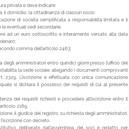
ura privata e deve indicare:
a, il domicilio, la cittadinanza di ciascun socio;
azione di società semplificata a responsabilità limitata e il
le eventuali sedi secondarie;
iore ad un euro sottoscritto e interamente versato alla data
 denaro;
del secondo comma dell’articolo 2463;
degli amministratori entro quindici giorni presso l’ufficio del
è stabilita la sede sociale, allegando i documenti comprovanti
art. 2329. L’iscrizione è effettuata con unica comunicazione
 quale si dichiara il possesso dei requisiti di cui al presente
tenza dei requisiti richiesti e procedere all’iscrizione entro il
’articolo 2189.
zione, il giudice del registro, su richiesta degli amministratori,
 l’iscrizione con decreto.
stitutivo deliberate dall’assemblea dei soci è redatto per