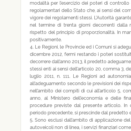
modalità per l’esercizio dei poteri di controllo
regolamentari dello Stato che, ai sensi del co
vigore dei regolamenti stessi. L’Autorità garan
nel termine di trenta giorni decorrenti dalla
rispetto del principio di proporzionalità. In ma
positivamente.
4. Le Regioni, le Provincie ed i Comuni si adegua
dicembre 2012, fermi restando i poteri sostituiti
decorrere dall’anno 2013, il predetto adeguamen
stessi enti ai sensi dell’articolo 20, comma 3, d
luglio 2011, n. 111. Le Regioni ad autonom
all’adeguamento secondo le previsioni dei rispett
nell’ambito dei compiti di cui all’articolo 5, c
anno, al Ministero dell’economia e delle fin
procedure previste dal presente articolo. In
periodo precedente, si prescinde dal predetto e
5. Sono esclusi dall’ambito di applicazione del
autoveicoli non di linea, i servizi finanziari com