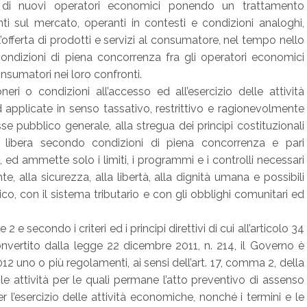
o di nuovi operatori economici ponendo un trattamento
enti sul mercato, operanti in contesti e condizioni analoghi,
offerta di prodotti e servizi al consumatore, nel tempo nello
ondizioni di piena concorrenza fra gli operatori economici
nsumatori nei loro confronti.
 oneri o condizioni all’accesso ed all’esercizio delle attività
applicate in senso tassativo, restrittivo e ragionevolmente
sse pubblico generale, alla stregua dei principi costituzionali
 è libera secondo condizioni di piena concorrenza e pari
ri, ed ammette solo i limiti, i programmi e i controlli necessari
nte, alla sicurezza, alla libertà, alla dignità umana e possibili
blico, con il sistema tributario e con gli obblighi comunitari ed
2 e secondo i criteri ed i principi direttivi di cui all’articolo 34
nvertito dalla legge 22 dicembre 2011, n. 214, il Governo è
2 uno o più regolamenti, ai sensi dell’art. 17, comma 2, della
le attività per le quali permane l’atto preventivo di assenso
per l’esercizio delle attività economiche, nonché i termini e le