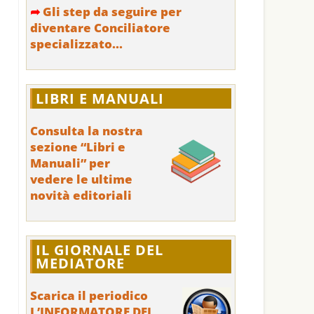
➦
Gli step da seguire per
diventare Conciliatore
specializzato...
LIBRI E MANUALI
Consulta la nostra
sezione “Libri e
Manuali” per
vedere le ultime
novità editoriali
IL GIORNALE DEL
MEDIATORE
Scarica il periodico
L’INFORMATORE DEL