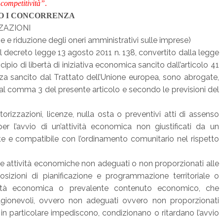
 competitività”
.
O I CONCORRENZA
ZAZIONI
e e riduzione degli oneri amministrativi sulle imprese)
el decreto legge 13 agosto 2011 n. 138, convertito dalla legge
cipio di libertà di iniziativa economica sancito dall’articolo 41
nza sancito dal Trattato dell’Unione europea, sono abrogate,
ui al comma 3 del presente articolo e secondo le previsioni del
orizzazioni, licenze, nulla osta o preventivi atti di assenso
r l’avvio di un’attività economica non giustificati da un
nte e compatibile con l’ordinamento comunitario nel rispetto
lle attività economiche non adeguati o non proporzionati alle
osizioni di pianificazione e programmazione territoriale o
alità economica o prevalente contenuto economico, che
agionevoli, ovvero non adeguati ovvero non proporzionati
e in particolare impediscono, condizionano o ritardano l’avvio