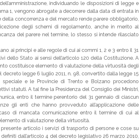
 dell’amministrazione, individuando le disposizioni di legge e
mma 1, vengono abrogate a decorrere dalla data di entrata in
te della concorrenza e del mercato rende parere obbligatorio,
 ricezione degli schemi di regolamento, anche in merito al
ncanza del parere nel termine, lo stesso si intende rilasciato
no ai principi e alle regole di cui ai commi 1, 2 e 3 entro il 31
vi dello Stato ai sensi dell’articolo 120 della Costituzione. A
to costituisce elemento di valutazione della virtuosità degli
el decreto legge 6 luglio 2011, n. 98, convertito dalla legge 15
ia speciale e le Provincie di Trento e Bolzano procedono
ivi statuti. A tal fine la Presidenza del Consiglio dei Ministri,
omunica, entro il termine perentorio del 31 gennaio di ciascun
anze gli enti che hanno provveduto all’applicazione delle
 caso di mancata comunicazione entro il termine di cui al
lemento di valutazione della virtuosità.
 presente articolo i servizi di trasporto di persone e cose su
e definiti dall’articolo 4 del decreto legislativo 26 marzo 2010,