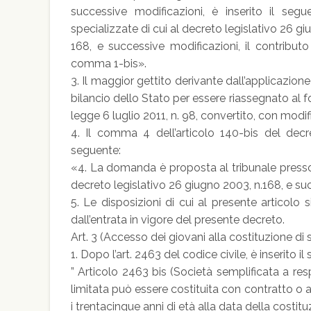
successive modificazioni, è inserito il seg
specializzate di cui al decreto legislativo 26 gi
168, e successive modificazioni, il contribut
comma 1-bis».
3. Il maggior gettito derivante dall’applicazione
bilancio dello Stato per essere riassegnato al fo
legge 6 luglio 2011, n. 98, convertito, con modific
4. Il comma 4 dell’articolo 140-bis del decr
seguente:
«4. La domanda è proposta al tribunale presso cui
decreto legislativo 26 giugno 2003, n.168, e su
5. Le disposizioni di cui al presente articolo 
dall’entrata in vigore del presente decreto.
Art. 3 (Accesso dei giovani alla costituzione di 
1. Dopo l’art. 2463 del codice civile, è inserito il
” Articolo 2463 bis (Società semplificata a res
limitata può essere costituita con contratto o
i trentacinque anni di età alla data della costitu