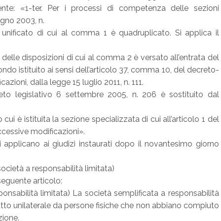
uente: «1-ter. Per i processi di competenza delle sezioni
ugno 2003, n.
o unificato di cui al comma 1 è quadruplicato. Si applica il
 delle disposizioni di cui al comma 2 è versato all’entrata del
ndo istituito ai sensi dell’articolo 37, comma 10, del decreto-
azioni, dalla legge 15 luglio 2011, n. 111.
eto legislativo 6 settembre 2005, n. 206 è sostituito dal
 è istituita la sezione specializzata di cui all’articolo 1 del
ccessive modificazioni».
si applicano ai giudizi instaurati dopo il novantesimo giorno
società a responsabilità limitata)
 seguente articolo:
ponsabilità limitata) La società semplificata a responsabilità
 atto unilaterale da persone fisiche che non abbiano compiuto
zione.