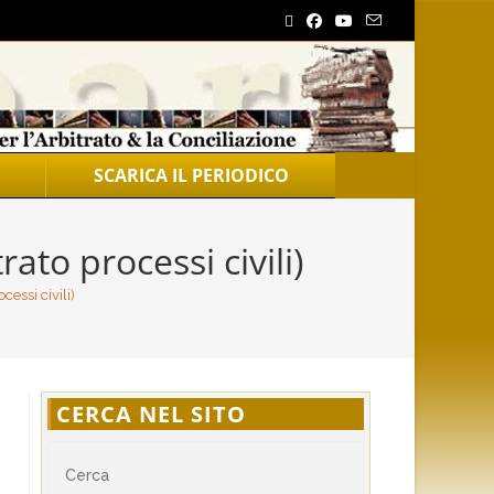
SCARICA IL PERIODICO
ato processi civili)
essi civili)
CERCA NEL SITO