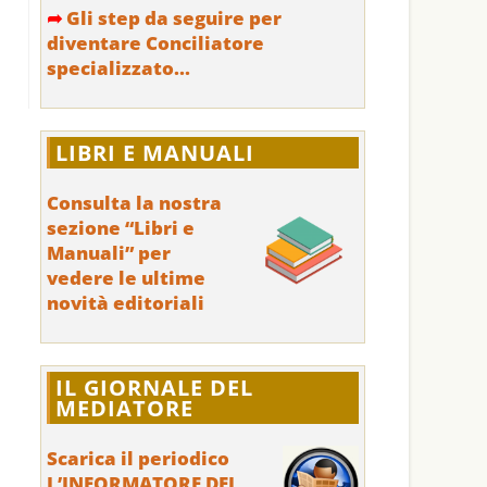
➦
Gli step da seguire per
diventare Conciliatore
specializzato...
LIBRI E MANUALI
Consulta la nostra
sezione “Libri e
Manuali” per
vedere le ultime
novità editoriali
IL GIORNALE DEL
MEDIATORE
Scarica il periodico
L’INFORMATORE DEL