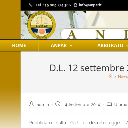
Tel. +39 089 274 306
info@anpar.it
HOME
ANPAR
ARBITRATO
D.L. 12 settembre 2
>
News
admin
14 Settembre 2014
Ultime
Pubblicato sulla G.U. il decreto-legge 