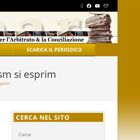
SCARICA IL PERIODICO
Csm si esprim
esprim
CERCA NEL SITO