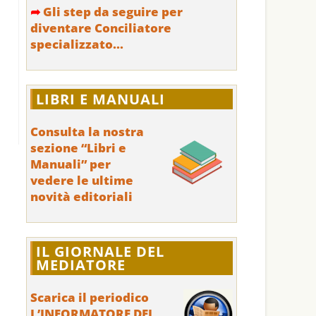
➦
Gli step da seguire per
diventare Conciliatore
specializzato...
LIBRI E MANUALI
Consulta la nostra
sezione “Libri e
Manuali” per
vedere le ultime
novità editoriali
IL GIORNALE DEL
MEDIATORE
Scarica il periodico
L’INFORMATORE DEL