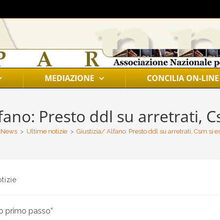
MEDIAZIONE
CONCILIA ON-LINE
lfano: Presto ddl su arretrati, 
News
>
Ultime notizie
>
Giustizia/ Alfano: Presto ddl su arretrati, Csm si 
tizie
io primo passo”