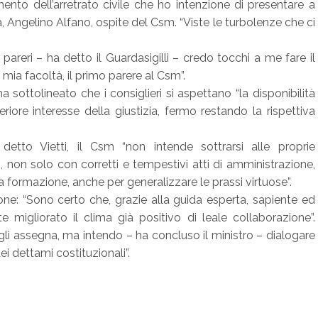
ento dell’arretrato civile che ho intenzione di presentare a
zia, Angelino Alfano, ospite del Csm. “Viste le turbolenze che ci
pareri – ha detto il Guardasigilli – credo tocchi a me fare il
mia facoltà, il primo parere al Csm”.
a sottolineato che i consiglieri si aspettano “la disponibilità
eriore interesse della giustizia, fermo restando la rispettiva
 detto Vietti, il Csm “non intende sottrarsi alle proprie
o, non solo con corretti e tempestivi atti di amministrazione,
 formazione, anche per generalizzare le prassi virtuose”.
one: “Sono certo che, grazie alla guida esperta, sapiente ed
te migliorato il clima già positivo di leale collaborazione”.
gli assegna, ma intendo – ha concluso il ministro – dialogare
ei dettami costituzionali”.