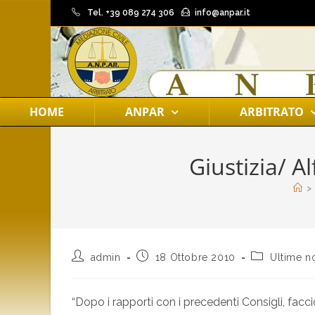
Tel. +39 089 274 306
info@anpar.it
HOME
ANPAR
ARBITRATO
Giustizia/ A
>
admin
18 Ottobre 2010
Ultime no
“Dopo i rapporti con i precedenti Consigli, facc