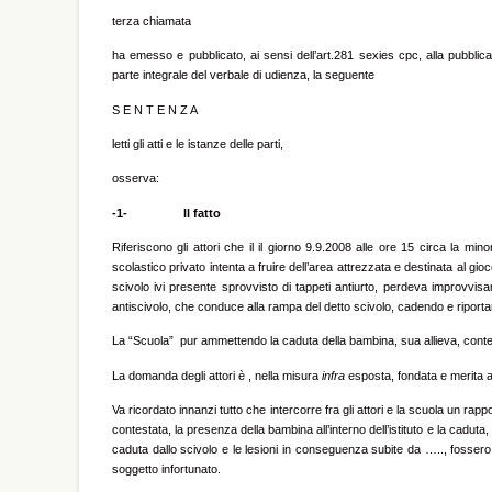
terza chiamata
ha emesso e pubblicato, ai sensi dell’art.281 sexies cpc, alla pubblic
parte integrale del verbale di udienza, la seguente
S E N T E N Z A
letti gli atti e le istanze delle parti,
osserva:
-1- ll fatto
Riferiscono gli attori che il il giorno 9.9.2008 alle ore 15 circa la min
scolastico privato intenta a fruire dell’area attrezzata e destinata al gioc
scivolo ivi presente sprovvisto di tappeti antiurto, perdeva improvvisam
antiscivolo, che conduce alla rampa del detto scivolo, cadendo e riportan
La “Scuola” pur ammettendo la caduta della bambina, sua allieva, conte
La domanda degli attori è , nella misura
infra
esposta, fondata e merita 
Va ricordato innanzi tutto che intercorre fra gli attori e la scuola un rap
contestata, la presenza della bambina all’interno dell’istituto e la cadut
caduta dallo scivolo e le lesioni in conseguenza subite da ….., fossero 
soggetto infortunato.