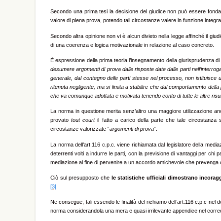
Secondo una prima tesi la decisione del giudice non può essere fondata
valore di piena prova, potendo tali circostanze valere in funzione integrat
Secondo altra opinione non vi è alcun divieto nella legge affinché il giu
di una coerenza e logica motivazionale in relazione al caso concreto.
È espressione della prima teoria l’insegnamento della giurisprudenza di 
desumere argomenti di prova dalle risposte date dalle parti nell’interrogat
generale, dal contegno delle parti stesse nel processo, non istituisce
ritenuta negligente, ma si limita a stabilire che dal comportamento della 
che va comunque adottata e motivata tenendo conto di tutte le altre risu
La norma in questione merita senz’altro una maggiore utilizzazione anc
provato
tout court
il fatto a carico della parte che tale circostanza 
circostanze valorizzate “
argomenti di prova
”.
La norma dell’art.116 c.p.c. viene richiamata dal legislatore della mediazi
deterrenti volti a indurre le parti, con la previsione di vantaggi per chi
mediazione al fine di pervenire a un accordo amichevole che prevenga o p
Ciò sul presupposto che
le statistiche ufficiali dimostrano incora
[3]
Ne consegue, tali essendo le finalità del richiamo dell’art.116 c.p.c nel de
norma considerandola una mera e quasi irrilevante appendice nel corredo d