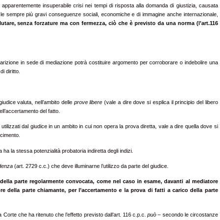
 apparentemente insuperabile crisi nei tempi di risposta alla domanda di giustizia, causata
iste le sempre più gravi conseguenze sociali, economiche e di immagine anche internazionale,
alutare, senza forzature ma con fermezza, ciò che è previsto da una norma (l’art.116
izione in sede di mediazione potrà costituire argomento per corroborare o indebolire una
 diritto.
 giudice valuta, nell’ambito delle
prove libere
(vale a dire dove si esplica il principio del libero
dell’accertamento del fatto.
ilizzati dal giudice in un ambito in cui non opera la prova diretta, vale a dire quella dove si
ncimento.
a la stessa potenzialità probatoria indiretta degli indizi.
denza
(art. 2729 c.c.) che deve illuminarne l’utilizzo da parte del giudice.
ella parte regolarmente convocata, come nel caso in esame, davanti al mediatore
e della parte chiamante, per l’accertamento e la prova di fatti a carico della parte
orte che ha ritenuto che l’effetto previsto dall’art. 116 c.p.c.
può –
secondo le circostanze