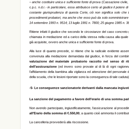
–
anche costituire unica e sufficiente fonte di prova
(Cassazione civile,
c.p.c. n.d.r
.- in particolare, essa attribuisce certo al giudice il poter
costante giurisprudenza di questa Corte, ciò non significa solo che il
procedimenti probatori, ma anche che esso può da solo somministrare la
14 settembre 1993 n. 9514; 13 luglio 1991 n. 7800; 25 giugno 1985 n. 3
Ritiene infatti il giudice che secondo le circostanze del caso concret
chiamata in mediazione ed a carico della stessa nella causa alla quale
già acquisite, ovvero anche unica e sufficiente fonte di prova.
Alla luce di quanto precede, si ritiene che la radicale evidente assen
convenuta alla mediazione demandata dal giudice, in forza del combinato
valutazione del materiale probatorio raccolto nel senso di ri
dell’assicurazione
(ed invero sono provate al di là di ogni ragionevo
l’affidamento della bambina alla vigilanza ed attenzione del personale 
della scuola, che le lesioni riportate sono la conseguenza di tale caduta)
-5-
Le conseguenze sanzionatorie derivanti dalla mancata ingiusti
La sanzione del pagamento a favore dell’erario di una somma pari 
Non avendo partecipato, ingiustificatamente, l’assicurazione al proced
all’Erario della somma di €.550,00
, a quanto cioè ammonta il contributo
La cancelleria provvederà alla riscossione.