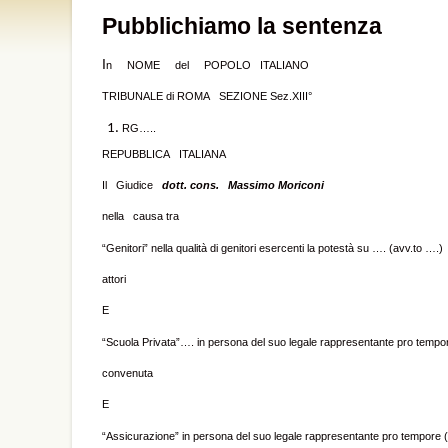
Pubblichiamo la sentenza
I
n NOME del POPOLO ITALIANO
TRIBUNALE di ROMA SEZIONE Sez.XIII°
RG…..
REPUBBLICA ITALIANA
Il Giudice
dott. cons. Massimo Moriconi
nella causa tra
“Genitori” nella qualità di genitori esercenti la potestà su …. (avv.to ….)
attori
E
“Scuola Privata”…. in persona del suo legale rappresentante pro tempo
convenuta
E
“Assicurazione” in persona del suo legale rappresentante pro tempore 