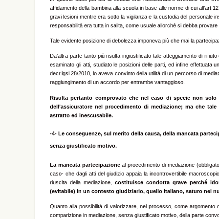
affidamento della bambina alla scuola in base alle norme di cui all’art.1
gravi lesioni mentre era sotto la vigilanza e la custodia del personale i
responsabilità era tutta in salita, come usuale allorché si debba provare i
Tale evidente posizione di debolezza imponeva più che mai la partecipa
Da’altra parte tanto più risulta ingiustificato tale atteggiamento di rif
esaminato gli atti, studiato le posizioni delle parti, ed infine effettuat
decr.lgsl.28/2010, lo aveva convinto della utilità di un percorso di mediaz
raggiungimento di un accordo per entrambe vantaggioso.
Risulta pertanto comprovato che nel caso di specie non solo 
dell’assicuratore nel procedimento di mediazione; ma che tale r
astratto ed inescusabile.
-4-
Le conseguenze, sul merito della causa, della mancata partecip
senza giustificato motivo.
La mancata partecipazione
al procedimento di mediazione (obbligator
caso- che dagli atti del giudizio appaia la incontrovertibile macroscopica e
riuscita della mediazione
,
costituisce condotta grave perché idon
(evitabile) in un contesto giudiziario, quello italiano, saturo nei 
Quanto alla possibilità di valorizzare, nel processo, come argomento 
comparizione in mediazione, senza giustificato motivo, della parte convo