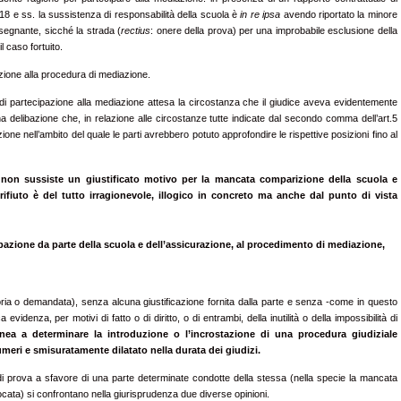
218 e ss. la sussistenza di responsabilità della scuola è
in re ipsa
avendo riportato la minore
nsegnante, sicché la strada (
rectius
: onere della prova) per una improbabile esclusione della
l caso fortuito.
zione alla procedura di mediazione.
iuto di partecipazione alla mediazione attesa la circostanza che il giudice aveva evidentemente
a una delibazione che, in relazione alle circostanze tutte indicate dal secondo comma dell’art.5
ione nell’ambito del quale le parti avrebbero potuto approfondire le rispettive posizioni fino al
non sussiste un giustificato motivo per la mancata comparizione della scuola e
ifiuto è del tutto irragionevole, illogico in concreto ma anche dal punto di vista
azione da parte della scuola e dell’assicurazione, al procedimento di mediazione,
ia o demandata), senza alcuna giustificazione fornita dalla parte
e senza -come in questo
videnza, per motivi di fatto o di diritto, o di entrambi, della inutilità o della impossibilità di
ea a determinare la introduzione o l’incrostazione di una procedura giudiziale
numeri e smisuratamente dilatato nella durata dei giudizi.
di prova a sfavore di una parte determinate condotte della stessa (nella specie la mancata
cata) si confrontano nella giurisprudenza due diverse opinioni.