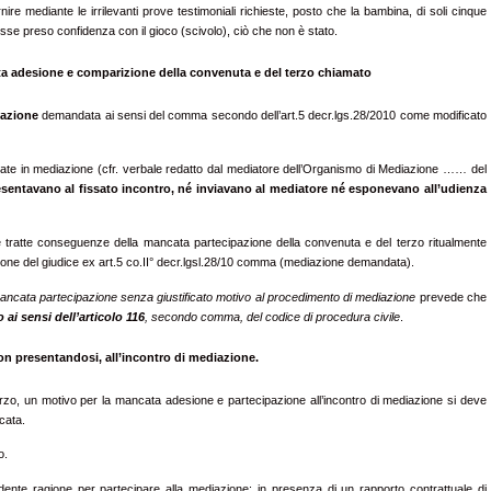
nire mediante le irrilevanti prove testimoniali richieste, posto che la bambina, di soli cinque
sse preso confidenza con il gioco (scivolo), ciò che non è stato.
a adesione e comparizione della convenuta e del terzo chiamato
iazione
demandata ai sensi del comma secondo dell’art.5 decr.lgs.28/2010 come modificato
te in mediazione (cfr. verbale redatto dal mediatore dell’Organismo di Mediazione …… del
resentavano al fissato incontro, né inviavano al mediatore né esponevano all’udienza
 tratte conseguenze della mancata partecipazione della convenuta e del terzo ritualmente
zione del giudice ex art.5 co.II° decr.lgsl.28/10 comma (mediazione demandata).
ancata partecipazione
senza giustificato motivo al procedimento di mediazione
prevede che
i sensi dell’articolo 116
, secondo comma, del codice di procedura civile
.
on presentandosi, all’incontro di mediazione.
zo, un motivo per la mancata adesione e partecipazione all’incontro di mediazione si deve
cata.
o.
ente ragione per partecipare alla mediazione: in presenza di un rapporto contrattuale di