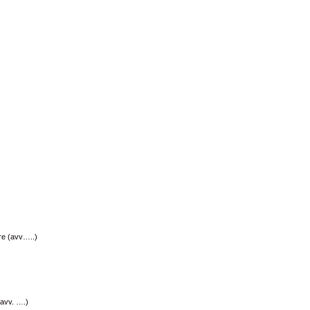
re (avv…..)
(avv. ….)