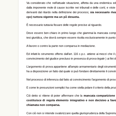
Va considerato che nell’attuale situazione, affetta da una endemica ed
dalla imponente mole di cause iscritte nei tribunali e delle corti; e v
derivanti dal ritardo nella definizione dei processi,
sia necessario riv
cpc) tuttora vigente ma un pò desueta.
È necessario tuttavia fissare delle regole precise al riguardo.
Deve essere ben chiaro in primo luogo che giammai la mancata compar
tesi giuridica, che dovrà sempre essere risolta esclusivamente in punto di
A favore o contro la parte non comparsa in mediazione.
Ed infatti lo strumento offerto dall’art. 116 c.p.c. attiene ai mezzi che il
convincimento del giudice precluso in presenza di
prova legale
) ai fini 
L’argomento di prova appartiene all’ampio armamentario degli strumenti ut
ha a disposizione un fatto dal quale si può fondare direttamente il convi
Nel processo di inferenza dal fatto al convincimento l’argomento di prova h
E come le presunzioni semplici ha come stella polare il criterio della
pru
Ciò detto si ritiene di poter affermare che la
mancata comparizione d
costituisce di regola elemento integrativo e non decisivo a favor
chiamata non comparsa.
Con ciò non si intende svalorizzare quella giurisprudenza della Suprema C