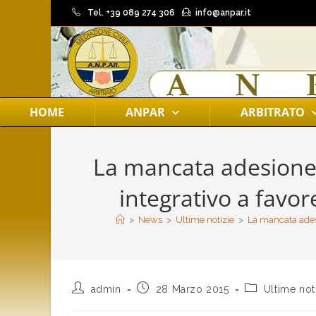
Tel. +39 089 274 306
info@anpar.it
HOME
ANPAR
ARBITRATO
La mancata adesione 
integrativo a favor
>
News
>
Ultime notizie
>
La mancata adesi
admin
28 Marzo 2015
Ultime not