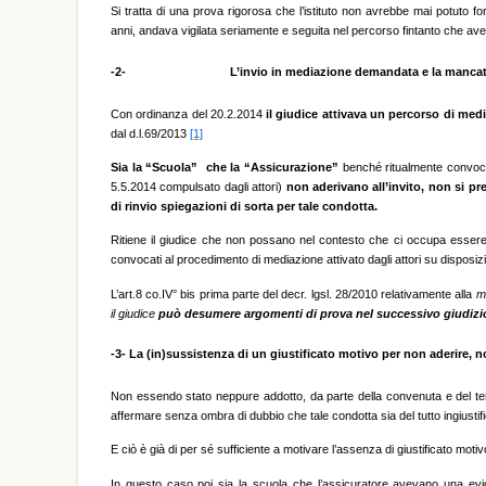
Si tratta di una prova rigorosa che l’istituto non avrebbe mai potuto for
anni, andava vigilata seriamente e seguita nel percorso fintanto che ave
-2-
L’invio in mediazione demandata e la mancat
Con ordinanza del 20.2.2014
il giudice attivava un percorso di med
dal d.l.69/2013
[1]
Sia la “Scuola” che la “Assicurazione”
benché ritualmente convoca
5.5.2014 compulsato dagli attori)
non aderivano all’invito, non si p
di rinvio spiegazioni di sorta per tale condotta.
Ritiene il giudice che non possano nel contesto che ci occupa essere
convocati al procedimento di mediazione attivato dagli attori su disposi
L’art.8 co.IV° bis prima parte del decr. lgsl. 28/2010 relativamente alla
m
il giudice
può desumere argomenti di prova nel successivo giudizio a
-3-
La (in)sussistenza di un giustificato motivo per non aderire, n
Non essendo stato neppure addotto, da parte della convenuta e del ter
affermare senza ombra di dubbio che tale condotta sia del tutto ingiustifi
E ciò è già di per sé sufficiente a motivare l’assenza di giustificato motiv
In questo caso poi sia la scuola che l’assicuratore avevano una evid