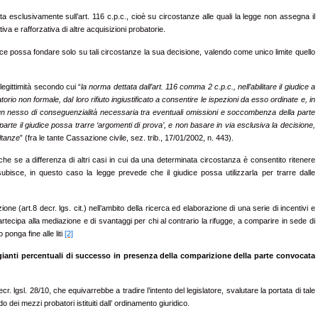
 esclusivamente sull’art. 116 c.p.c., cioè su circostanze alle quali la legge non assegna il
iva e rafforzativa di altre acquisizioni probatorie.
dice possa fondare solo su tali circostanze la sua decisione, valendo come unico limite quello
legittimità secondo cui “
la norma dettata dall’art. 116 comma 2 c.p.c., nell’abilitare il giudice a
orio non formale, dal loro rifiuto ingiustificato a consentire le ispezioni da esso ordinate e, in
 un nesso di conseguenzialità necessaria tra eventuali omissioni e soccombenza della parte
parte il giudice possa trarre ‘argomenti di prova’, e non basare in via esclusiva la decisione,
ltanze
” (fra le tante Cassazione civile, sez. trib., 17/01/2002, n. 443).
he se a differenza di altri casi in cui da una determinata circostanza è consentito ritenere
subisce, in questo caso la legge prevede che il giudice possa utilizzarla per trarre dalle
one (art.8 decr. lgs. cit.) nell’ambito della ricerca ed elaborazione di una serie di incentivi e
 partecipa alla mediazione e di svantaggi per chi al contrario la rifugge, a comparire in sede di
onga fine alle liti
[2]
ggianti percentuali di successo in presenza della comparizione della parte convocata
cr. lgsl. 28/10, che equivarrebbe a tradire l’intento del legislatore, svalutare la portata di tale
ei mezzi probatori istituiti dall’ ordinamento giuridico.