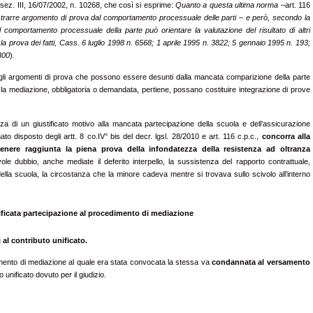
 sez. III, 16/07/2002, n. 10268, che così si esprime:
Quanto a questa ultima norma –
art. 116
e di trarre argomento di prova dal comportamento processuale delle parti – e però, secondo la
 comportamento processuale della parte può orientare la valutazione del risultato di altri
 prova dei fatti, Cass. 6 luglio 1998 n. 6568; 1 aprile 1995 n. 3822; 5 gennaio 1995 n. 193;
800
)
.
o gli argomenti di prova che possono essere desunti dalla mancata comparizione della parte
 la mediazione, obbligatoria o demandata, pertiene, possano costituire integrazione di prove
za di un giustificato motivo alla mancata partecipazione della scuola e dell’assicurazione
 disposto degli artt. 8 co.IV° bis del decr. lgsl. 28/2010 e art. 116 c.p.c.,
concorra alla
tenere raggiunta la piena prova della infondatezza della resistenza ad oltranza
le dubbio, anche mediate il deferito interpello, la sussistenza del rapporto contrattuale,
della scuola, la circostanza che la minore cadeva mentre si trovava sullo scivolo all’interno
ficata partecipazione al procedimento di mediazione
al contributo unificato.
imento di mediazione al quale era stata convocata la stessa va
condannata al versamento
 unificato dovuto per il giudizio.