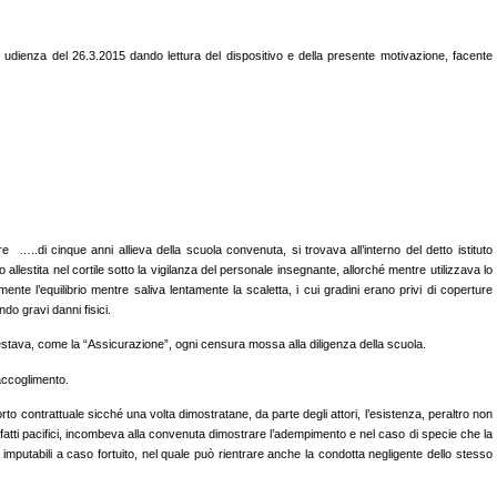
a udienza del 26.3.2015 dando lettura del dispositivo e della presente motivazione, facente
ore …..di cinque anni allieva della scuola convenuta, si trovava all’interno del detto istituto
o allestita nel cortile sotto la vigilanza del personale insegnante, allorché mentre utilizzava lo
ente l’equilibrio mentre saliva lentamente la scaletta, i cui gradini erano privi di coperture
do gravi danni fisici.
stava, come la “Assicurazione”, ogni censura mossa alla diligenza della scuola.
accoglimento.
porto contrattuale sicché una volta dimostratane, da parte degli attori, l’esistenza, peraltro non
a, fatti pacifici, incombeva alla convenuta dimostrare l’adempimento e nel caso di specie che la
imputabili a caso fortuito, nel quale può rientrare anche la condotta negligente dello stesso