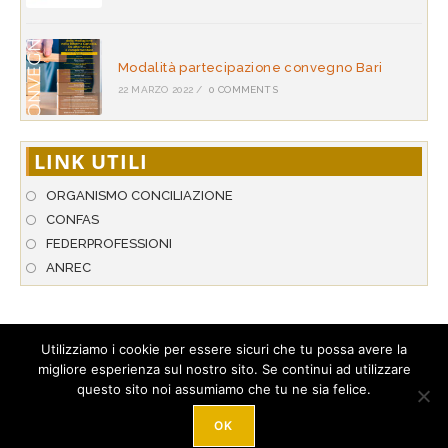
Modalità partecipazione convegno Bari
22 MARZO 2022
/
0 COMMENTS
LINK UTILI
ORGANISMO CONCILIAZIONE
CONFAS
FEDERPROFESSIONI
ANREC
Utilizziamo i cookie per essere sicuri che tu possa avere la
migliore esperienza sul nostro sito. Se continui ad utilizzare
© 2026 A.N.P.A.R. - Associazione Nazionale per l’Arbitrato & la
questo sito noi assumiamo che tu ne sia felice.
Conciliazione. Tutti i diritti riservati. Hosted by
StarNetwork S.r.l
.
Tel. +39 089 274 306 - Loc. Corgiano 20/D - 84080 Pellezzano (SA) -
Italy -
Privacy policy
-
Cookie Policy
- P.IVA: 03023510658
OK