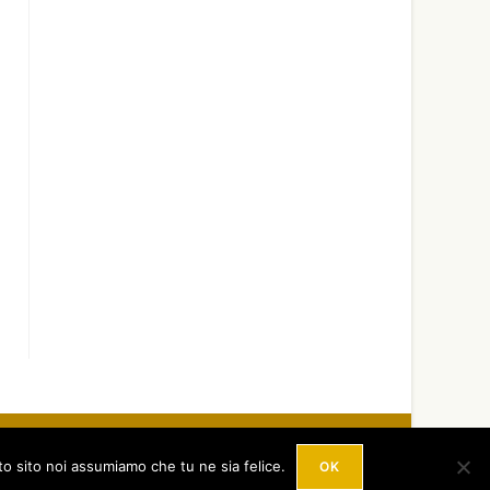
 Hosted by
StarNetwork S.r.l
.
licy
- P.IVA: 03023510658
to sito noi assumiamo che tu ne sia felice.
OK