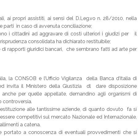
ali, ai propri assistiti, ai sensi del D.Leg.vo n. 28/2010, nella
le parti in caso di avvenuta conciliazione;
i cittadini ad aggravare di costi ulteriori i giudizi per il
isprudenza consolidata ha dichiarato restituibile;
i rapporti giuridici bancari, che sembrano fatti ad arte per
alia, la CONSOB e l’Ufficio Vigilanza della Banca d’Italia di
d invita il Ministero della Giustizia dl dare disposizione
i anche per quelle appellate, demandino agli organismi di
oro controversia.
restituzione alle tantissime aziende, di quanto dovuto fa sì
essere competitivi sul mercato Nazionale ed Internazionale,
fallimenti a catena.
ssere portato a conoscenza di eventuali provvedimenti che si