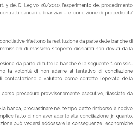
rt. 5 del D. Leg,vo 28/2010, l’esperimento del procedimento
ontratti bancari e finanziari – e’ condizione di procedibilita’
conciliative riflettono la restituzione da parte delle banche di
ommissioni di massimo scoperto dichiarati non dovuti dalla
desione da parte di tutte le banche è la seguente “….omissis…
amo la volontà di non aderire al tentativo di concliazione
di contestazione e valutato come corretto l’operato della
corso procedure provvisoriamente esecutive, rilasciate da
della banca, procrastinare nel tempo detto rimborso è nocivo
mplice fatto di non aver aderito alla conciliazione, jn quanto,
ciliazione può vedersi addossare le conseguenze economiche