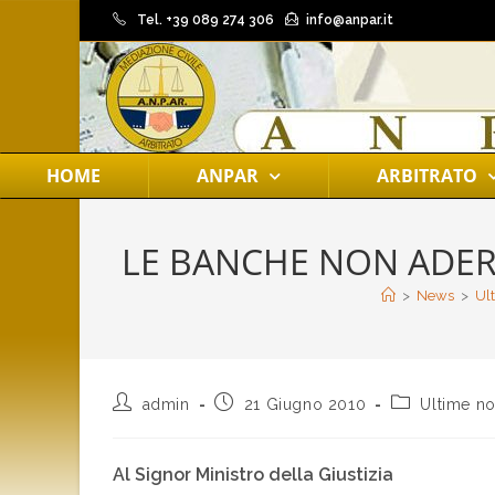
Tel. +39 089 274 306
info@anpar.it
HOME
ANPAR
ARBITRATO
LE BANCHE NON ADER
>
News
>
Ult
admin
21 Giugno 2010
Ultime no
Al Signor Ministro della Giustizia