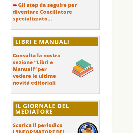
➦
Gli step da seguire per
diventare Conciliatore
specializzato...
LIBRI E MANUALI
Consulta la nostra
sezione “Libri e
Manuali” per
vedere le ultime
novità editoriali
IL GIORNALE DEL
MEDIATORE
Scarica il periodico
L’INFORMATORE DEL