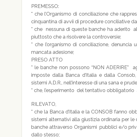
PREMESSO:
* che l’Organismo di conciliazione che rappres
cinquantina di avvii di procedure conciliative da 
* che nessuna di queste banche ha aderito al 
piuttosto che a risolvere la controversie;
* che l’organismo di conciliazione, denuncia 
mancata adesione;
PRESO ATTO
* le banche non possono “NON ADERIRE” agli in
imposte dalla Banca d’Italia e dalla Consob, 
sistemi A.D.R., nell’interesse di una sana e pru
* che, l’esperimento del tentativo obbligatorio 
RILEVATO,
* che la Banca d’Italia e la CONSOB fanno obblig
sistemi alternativi alla giustizia ordinaria per l
banche attraverso Organismi pubblici e/o privati,
dallo stesso;