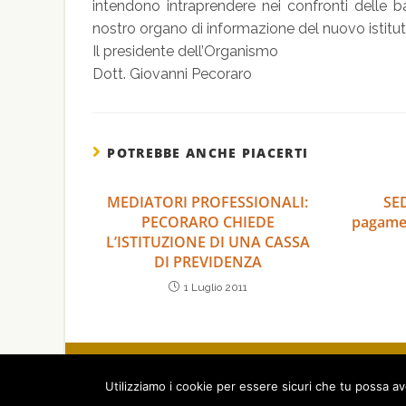
intendono intraprendere nei confronti delle ba
nostro organo di informazione del nuovo istituto
Il presidente dell’Organismo
Dott. Giovanni Pecoraro
POTREBBE ANCHE PIACERTI
MEDIATORI PROFESSIONALI:
SED
PECORARO CHIEDE
pagamen
L’ISTITUZIONE DI UNA CASSA
DI PREVIDENZA
1 Luglio 2011
© 2026 A.N.P.A.R. - Associa
Tel. +39 089 274 306 - L
Utilizziamo i cookie per essere sicuri che tu possa av