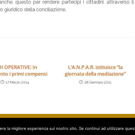
nche, questo per rendere partecipi i cittadini, attraverso il
 giuridico della conciliazione.
I OPERATIVE: In
L’A.N.P.A.R. istituisce “la
to i primi compensi
giornata della mediazione”
17 Marzo 2014
28 Gennaio 2011
zione Nazionale per l’Arbitrato & la Conciliazione. Tutti i diritti riservati.
oc. Corgiano 20/D - 84080 Pellezzano (SA) - Italy -
Privacy policy
-
Cookie Po
ere la migliore esperienza sul nostro sito. Se continui ad utilizzare ques