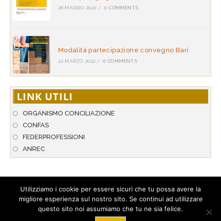
26 MAGGIO 2022
/
0 COMMENTS
Modalità partecipazione convegno Bari
22 MARZO 2022
/
0 COMMENTS
LINK UTILI
ORGANISMO CONCILIAZIONE
CONFAS
FEDERPROFESSIONI
ANREC
Utilizziamo i cookie per essere sicuri che tu possa avere la
migliore esperienza sul nostro sito. Se continui ad utilizzare
© 2026 A.N.P.A.R. - Associazione Nazionale per l’Arbitrato & la
questo sito noi assumiamo che tu ne sia felice.
Conciliazione. Tutti i diritti riservati. Hosted by
StarNetwork S.r.l
.
Tel. +39 089 274 306 - Loc. Corgiano 20/D - 84080 Pellezzano (SA) -