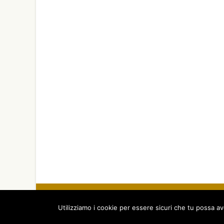
© 2026 A.N.P.A.R. - Associa
Tel. +39 089 274 306 - L
Utilizziamo i cookie per essere sicuri che tu possa av