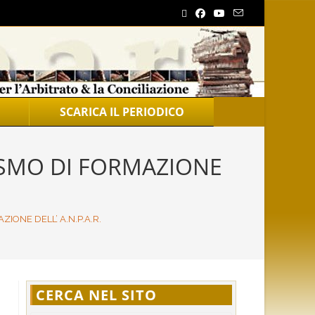
SCARICA IL PERIODICO
ISMO DI FORMAZIONE
ONE DELL’ A.N.P.A.R.
CERCA NEL SITO