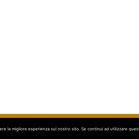
zione Nazionale per l’Arbitrato & la Conciliazione. Tutti i diritti riservati.
oc. Corgiano 20/D - 84080 Pellezzano (SA) - Italy -
Privacy policy
-
Cookie Po
ere la migliore esperienza sul nostro sito. Se continui ad utilizzare ques