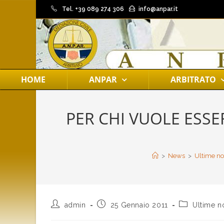
Tel. +39 089 274 306
info@anpar.it
HOME
ANPAR
ARBITRATO
PER CHI VUOLE ESS
>
News
>
Ultime no
admin
25 Gennaio 2011
Ultime no