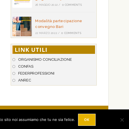
26 MAGGIO 2022
/
0 COMMENTS
Modalità partecipazione
convegno Bari
22 MARZO 2022
/
0 COMMENTS
LINK UTILI
ORGANISMO CONCILIAZIONE
CONFAS
FEDERPROFESSIONI
ANREC
 Hosted by
StarNetwork S.r.l
.
licy
- P.IVA: 03023510658
to sito noi assumiamo che tu ne sia felice.
OK