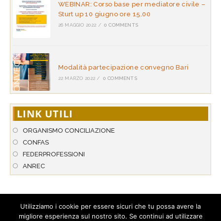
WEBINAR: Corso base per mediatore civile –
Sturt up 10 giugno ore 15.00
26 MAGGIO 2022
/
0 COMMENTS
Modalità partecipazione convegno Bari
22 MARZO 2022
/
0 COMMENTS
LINK UTILI
ORGANISMO CONCILIAZIONE
CONFAS
FEDERPROFESSIONI
ANREC
Utilizziamo i cookie per essere sicuri che tu possa avere la
migliore esperienza sul nostro sito. Se continui ad utilizzare
© 2026 A.N.P.A.R. - Associazione Nazionale per l’Arbitrato & la