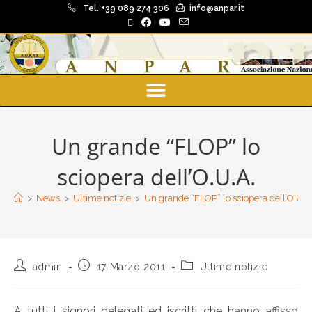
Tel. +39 089 274 306
info@anpar.it
Un grande “FLOP” lo
sciopera dell’O.U.A.
>
News
>
Ultime notizie
>
Un grande “FLOP” lo sciopera dell’O.U.A
admin
17 Marzo 2011
Ultime notizie
A tutti i signori delegati ed iscritti che hanno affisso