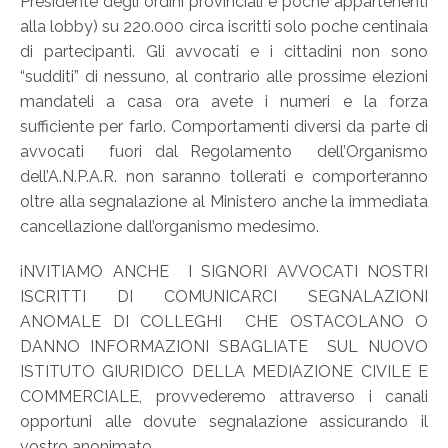
Presidente degli ordini provinciali e poche appartenenti
alla lobby) su 220.000 circa iscritti solo poche centinaia
di partecipanti. Gli avvocati e i cittadini non sono
“sudditi” di nessuno, al contrario alle prossime elezioni
mandateli a casa ora avete i numeri e la forza
sufficiente per farlo. Comportamenti diversi da parte di
avvocati fuori dal Regolamento dell’Organismo
dell’A.N.P.A.R. non saranno tollerati e comporteranno
oltre alla segnalazione al Ministero anche la immediata
cancellazione dall’organismo medesimo.
iNVITIAMO ANCHE I SIGNORI AVVOCATI NOSTRI
ISCRITTI DI COMUNICARCI SEGNALAZIONI
ANOMALE DI COLLEGHI CHE OSTACOLANO O
DANNO INFORMAZIONI SBAGLIATE SUL NUOVO
ISTITUTO GIURIDICO DELLA MEDIAZIONE CIVILE E
COMMERCIALE, provvederemo attraverso i canali
opportuni alle dovute segnalazione assicurando il
vostro anonimato