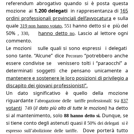
referendum abrogativo quando si è posta questa
mozione ai
1.200 delegati
in rappresentanza di
165
ordini professionali provinciali dell’avvocatura
e sulla
quale
,
hanno detto si e più del
319
non hanno votato
551
50% ,
,
hanno detto
. Lascio al lettore ogni
330
no
commento.
Le mozioni sulle quali si sono espressi i delegati
sono tante. “Alcune” dice
“potrebbero anche
Pecoraro
essere condivise se venissero tolti i “paraocchi” a
determinati soggetti che pensano unicamente a
mantenere e sostenere le loro posizioni di privilegio a
discapito dei giovani professionisti”.
Un dato significativo è quello della mozione
riguardante
: su
l’abrogazione delle tariffe professionali
837
votanti
(
il dato più alto di tutte le mozioni)
ha detto
749
si al mantenimento, solo
Dunque, se
88 hanno detto si.
si tiene conto degli astenuti quasi il
50% dei delegati si è
. Dove porterà tutto
espresso sull’abolizione delle tariffe