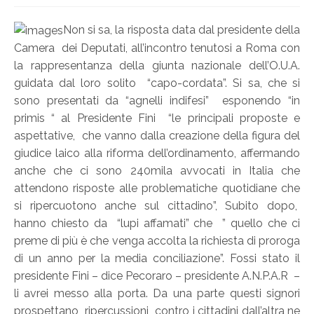
Non si sa, la risposta data dal presidente della
Camera dei Deputati, all’incontro tenutosi a Roma con
la rappresentanza della giunta nazionale dell’O.U.A.
guidata dal loro solito “capo-cordata”. Si sa, che si
sono presentati da “agnelli indifesi” esponendo “in
primis “ al Presidente Fini “le principali proposte e
aspettative, che vanno dalla creazione della figura del
giudice laico alla riforma dell’ordinamento, affermando
anche che ci sono 240mila avvocati in Italia che
attendono risposte alle problematiche quotidiane che
si ripercuotono anche sul cittadino”, Subito dopo,
hanno chiesto da “lupi affamati” che ” quello che ci
preme di più è che venga accolta la richiesta di proroga
di un anno per la media conciliazione”. Fossi stato il
presidente Fini – dice Pecoraro – presidente A.N.P.A.R –
li avrei messo alla porta. Da una parte questi signori
prospettano ripercussioni contro i cittadini dall’altra ne