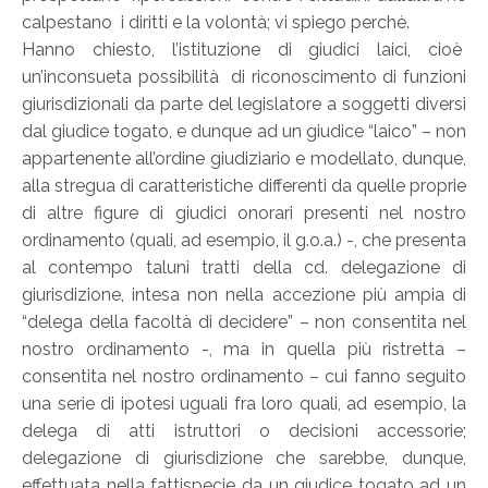
calpestano i diritti e la volontà; vi spiego perchè.
Hanno chiesto, l’istituzione di giudici laici, cioè
un’inconsueta possibilità di riconoscimento di funzioni
giurisdizionali da parte del legislatore a soggetti diversi
dal giudice togato, e dunque ad un giudice “laico” – non
appartenente all’ordine giudiziario e modellato, dunque,
alla stregua di caratteristiche differenti da quelle proprie
di altre figure di giudici onorari presenti nel nostro
ordinamento (quali, ad esempio, il g.o.a.) -, che presenta
al contempo taluni tratti della cd. delegazione di
giurisdizione, intesa non nella accezione più ampia di
“delega della facoltà di decidere” – non consentita nel
nostro ordinamento -, ma in quella più ristretta –
consentita nel nostro ordinamento – cui fanno seguito
una serie di ipotesi uguali fra loro quali, ad esempio, la
delega di atti istruttori o decisioni accessorie;
delegazione di giurisdizione che sarebbe, dunque,
effettuata nella fattispecie da un giudice togato ad un