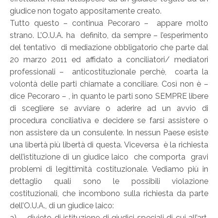
giudice non togato appositamente creato.
Tutto questo – continua Pecoraro – appare molto
strano. L’O.U.A. ha definito, da sempre – l’esperimento
del tentativo di mediazione obbligatorio che parte dal
20 marzo 2011 ed affidato a conciliatori/ mediatori
professionali – anticostituzionale perchè, coarta la
volontà delle parti chiamate a conciliare. Così non è –
dice Pecoraro – , in quanto le parti sono SEMPRE libere
di scegliere se avviare o aderire ad un avvio di
procedura conciliativa e decidere se farsi assistere o
non assistere da un consulente. In nessun Paese esiste
una libertà più libertà di questa. Viceversa è la richiesta
dell’istituzione di un giudice laico che comporta gravi
problemi di legittimità costituzionale. Vediamo più in
dettaglio quali sono le possibili violazione
costituzionali, che incombono sulla richiesta da parte
dell’O.U.A., di un giudice laico:
a) divieto di istituzione di giudici speciali di cui all’art.