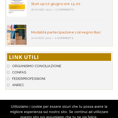
Sturt up 10 giugno ore 15.00
26 MAGGIO 2022
/
0 COMMENTS
Modalità partecipazione convegno Bari
22 MARZO 2022
/
0 COMMENTS
LINK UTILI
ORGANISMO CONCILIAZIONE
CONFAS
FEDERPROFESSIONI
ANREC
Utilizziamo i cookie per essere sicuri che tu possa avere la
migliore esperienza sul nostro sito. Se continui ad utilizzare
© 2026 A.N.P.A.R. - Associazione Nazionale per l’Arbitrato & la
questo sito noi assumiamo che tu ne sia felice.
Conciliazione. Tutti i diritti riservati. Hosted by
StarNetwork S.r.l
.